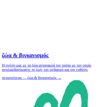
ζώα & βιγκανισμός
Η σχέση μας με τα ζώα αντανακλά τον τρόπο με τον οποίο
αντιλαμβανόμαστε τη ζωή, τον σεβασμό και την ευθύνη.
περισσότερα
—
ζώα & βιγκανισμός
→