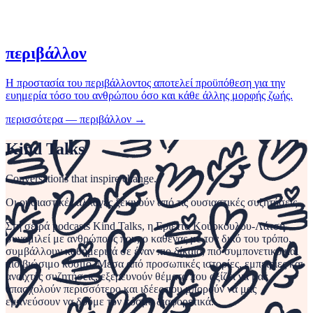
περιβάλλον
Η προστασία του περιβάλλοντος αποτελεί προϋπόθεση για την
ευημερία τόσο του ανθρώπου όσο και κάθε άλλης μορφής ζωής.
περισσότερα
—
περιβάλλον
→
Kind Talks
Conversations that inspire change.
Οι ουσιαστικές αλλαγές ξεκινούν από τις ουσιαστικές συζητήσεις.
Στη σειρά podcasts Kind Talks, η Εριέττα Κούρκουλου-Λάτση
συνομιλεί με ανθρώπους που, ο καθένας με τον δικό του τρόπο,
συμβάλλουν καθημερινά σε έναν πιο δίκαιο, πιο συμπονετικό και
πιο βιώσιμο κόσμο. Μέσα από προσωπικές ιστορίες, εμπειρίες και
ανοιχτές συζητήσεις, εξερευνούν θέματα που αξίζει να μας
απασχολούν περισσότερο και ιδέες που μπορούν να μας
εμπνεύσουν να δούμε τον κόσμο διαφορετικά.