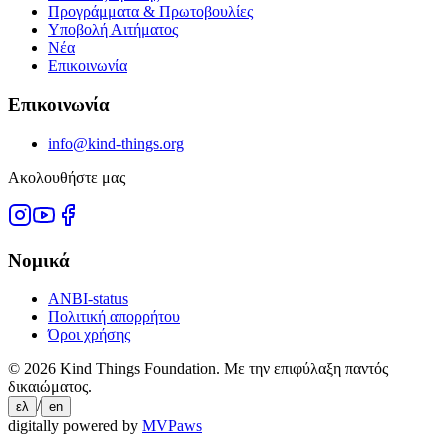
Προγράμματα & Πρωτοβουλίες
Υποβολή Αιτήματος
Νέα
Επικοινωνία
Επικοινωνία
info@kind-things.org
Ακολουθήστε μας
Νομικά
ANBI-status
Πολιτική απορρήτου
Όροι χρήσης
©
2026
Kind Things Foundation.
Με την επιφύλαξη παντός
δικαιώματος.
/
ελ
en
digitally powered by
MVPaws