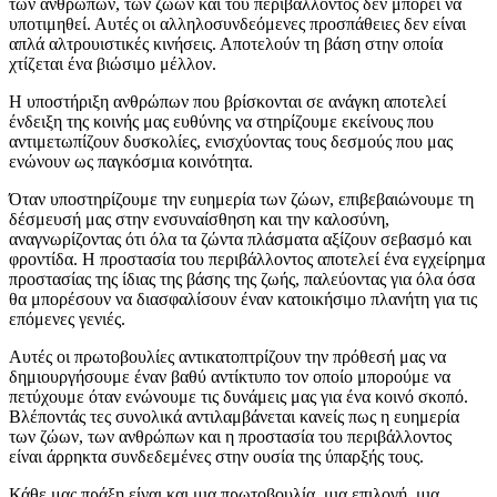
των ανθρώπων, των ζώων και του περιβάλλοντος δεν μπορεί να
υποτιμηθεί. Αυτές οι αλληλοσυνδεόμενες προσπάθειες δεν είναι
απλά αλτρουιστικές κινήσεις. Αποτελούν τη βάση στην οποία
χτίζεται ένα βιώσιμο μέλλον.
Η υποστήριξη ανθρώπων που βρίσκονται σε ανάγκη αποτελεί
ένδειξη της κοινής μας ευθύνης να στηρίζουμε εκείνους που
αντιμετωπίζουν δυσκολίες, ενισχύοντας τους δεσμούς που μας
ενώνουν ως παγκόσμια κοινότητα.
Όταν υποστηρίζουμε την ευημερία των ζώων, επιβεβαιώνουμε τη
δέσμευσή μας στην ενσυναίσθηση και την καλοσύνη,
αναγνωρίζοντας ότι όλα τα ζώντα πλάσματα αξίζουν σεβασμό και
φροντίδα. Η προστασία του περιβάλλοντος αποτελεί ένα εγχείρημα
προστασίας της ίδιας της βάσης της ζωής, παλεύοντας για όλα όσα
θα μπορέσουν να διασφαλίσουν έναν κατοικήσιμο πλανήτη για τις
επόμενες γενιές.
Aυτές οι πρωτοβουλίες αντικατοπτρίζουν την πρόθεσή μας να
δημιουργήσουμε έναν βαθύ αντίκτυπο τον οποίο μπορούμε να
πετύχουμε όταν ενώνουμε τις δυνάμεις μας για ένα κοινό σκοπό.
Βλέποντάς τες συνολικά αντιλαμβάνεται κανείς πως η ευημερία
των ζώων, των ανθρώπων και η προστασία του περιβάλλοντος
είναι άρρηκτα συνδεδεμένες στην ουσία της ύπαρξής τους.
Κάθε μας πράξη είναι και μια πρωτοβουλία, μια επιλογή, μια