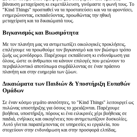
βάναυση μεταχείριση κι εκμετάλλευση, γινόμαστε η φωνή τους. Το
"Kind Things" προσπαθεί να τα προστατεύσει και να τα φροντίσει,
ενημερώνοντας, εκπαιδεύοντας, προωθώντας την ηθική
μεταχείριση και τα δικαιώματά τους.
Βιγκανισμός και Βιωσιμότητα
Με τον πλανήτη μας να αντιμετωπίζει οικολογικές προκλήσεις,
επιλέγουμε να προωθούμε τον βιγκανισμό και τον βιώσιμο τρόπο
ζωής ως μονόδρομο. Παρέχουμε εκπαίδευση κι ενδυνάμωση για
όλους, ώστε οι άνθρωποι να κάνουν επιλογές που μειώνουν το
περιβαλλοντικό αποτύπωμα συμβάλλοντας σε έναν πράσινο
πλανήτη και στην ευημερία των ζώων.
Δικαιώματα των Παιδιών & Υποστήριξη Ευπαθών
Ομάδων
Σε έναν κόσμο γεμάτο ανισότητες, το "Kind Things" λειτουργεί ως
πυλώνας υποστήριξης για όσους το χρειάζονται. Παρέχουμε
βοήθεια, υποστήριξη, πόρους κι ένα ειλικρινές χέρι βοήθειας σε
παιδιά, ενήλικες και οικογένειες που αντιμετωπίζουν δυσκολίες.
Αυτό γίνεται παραπέμποντας σε υπηρεσίες κι εργαλεία, που
στοχεύουν στην ενδυνάμωση και στην προσφορά ελπίδας.